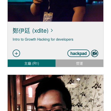
鄭伊廷 (xdite)
Intro to Growth Hacking for developers
hackpad
主廳 (R1)
營運