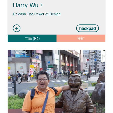
Harry Wu
Unleash The Power of Design
hackpad
二廳 (R2)
技術