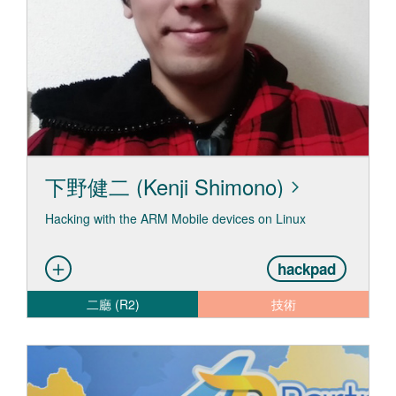
下野健二 (Kenji Shimono)
Hacking with the ARM Mobile devices on Linux
hackpad
二廳 (R2)
技術