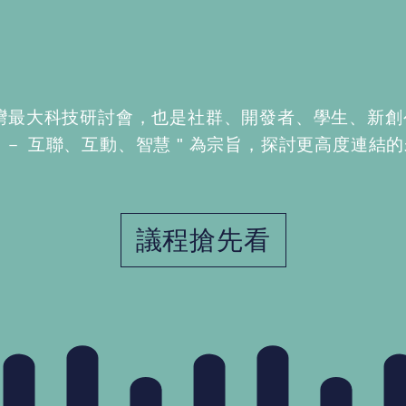
台灣最大科技研討會，也是社群、開發者、學⽣、新
ivity － 互聯、互動、智慧 " 為宗旨，探討更⾼度連
議程搶先看