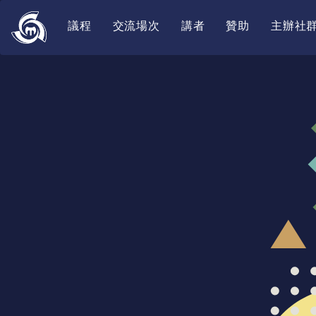
議程
交流場次
講者
贊助
主辦社