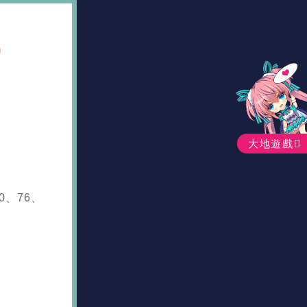
)
大地遊戲
0、76、