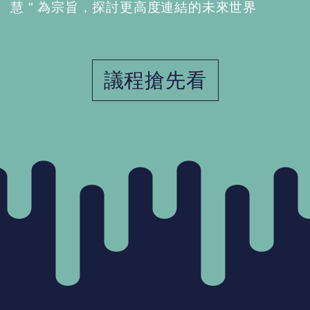
慧 " 為宗旨，探討更⾼度連結的未來世界
議程搶先看