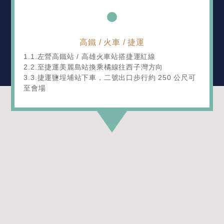
高鐵 / 火車 / 捷運
1.1.左營高鐵站 / 高雄火車站搭捷運紅線
2.2.至捷運美麗島站換乘橘線往西子灣方向
3.3.捷運鹽埕埔站下車，二號出口步行約 250 公尺可
至會場