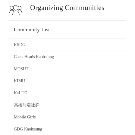
English
Organizing Communities
中文
Community List
KSDG
CocoaHeads Kaohsiung
MOSUT
KIMU
KaLUG
高雄前端社群
Mobile Girls
GDG Kaohsiung