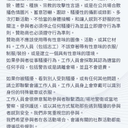
貌、體型、種族、宗教的攻擊性言語，或是在公共場合散
播色情圖片、蓄意恐嚇、跟踪、騷擾性的攝影或錄影、多
次打斷活動、不恰當的身體接觸，和讓人感到不舒服的性
關注。參與者必須停止任何騷擾行為並且立即遵守行為準
則。贊助商也必須遵守行為準則。
贊助商不應該使用帶有性意味的圖像、活動，或其它材
料。工作人員（包括志工）不該穿著帶有性意味的衣服/
制服/裝扮，或是建立一個具有性意味的環境。
如果參與者從事騷擾行為，工作人員會採取其認為適當的
任何手段，包括警告或是請離會場，並且不會退費。
如果你被騷擾、看到別人受到騷擾，或有任何其他問題，
請立即聯繫會議工作人員，工作人員身上會穿戴可以識別
身份的特殊徽章或衣服。
工作人員會很樂意幫助參與者聯繫酒店/場地警衛或當地
警察、提供護送，或以其他方式幫助那些遇到騷擾的參與
者感到安全。我們非常重視您的參與。
我們希望參與者在各活動場合、會議有關的社群活動都能
遵循這些規則。